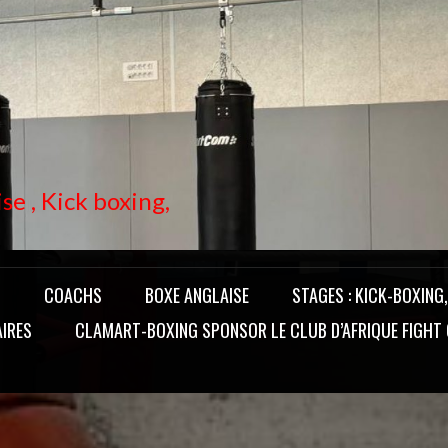
se , Kick boxing,
T
COACHS
BOXE ANGLAISE
STAGES : KICK-BOXING
IRES
CLAMART-BOXING SPONSOR LE CLUB D’AFRIQUE FIGHT