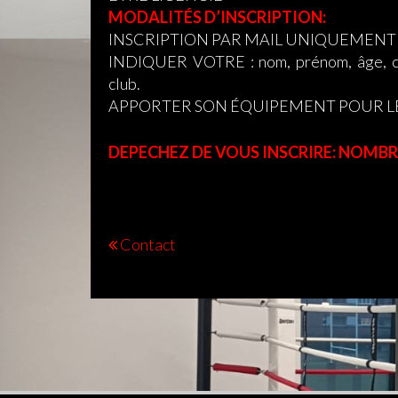
MODALITÉS D’INSCRIPTION:
INSCRIPTION PAR MAIL UNIQUEMENT 
INDIQUER VOTRE : nom, prénom, âge, cein
club.
APPORTER SON ÉQUIPEMENT POUR L
DEPECHEZ DE VOUS INSCRIRE: NOMBRE
Navigation
Contact
de
l’article