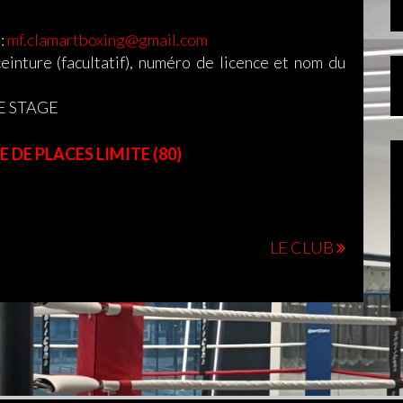
:
mf.clamartboxing@gmail.com
ture (facultatif), numéro de licence et nom du
E STAGE
 DE PLACES LIMITE (80)
LE CLUB