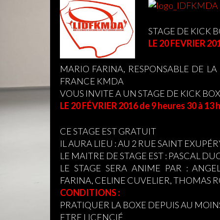
STAGE DE KICK 
LE 20 FEVRIER 20
MARIO FARINA, RESPONSABLE DE LA 
FRANCE KMDA
VOUS INVITE A UN STAGE DE KICK BO
LE 20 FÉVRIER 2016 de 9 heures 30 à 13 
CE STAGE EST GRATUIT
IL AURA LIEU : AU 2 RUE SAINT EXUPÉ
LE MAITRE DE STAGE EST : PASCAL D
LE STAGE SERA ANIME PAR : ANGEL
FARINA, CELINE CUVELIER, THOMAS R
CONDITIONS :
PRATIQUER LA BOXE DEPUIS AU MOI
ETRE LICENCIÉ