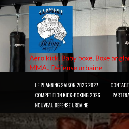
Skip
to
content
Aero kick, Baby boxe, Boxe anglai
MMA., Défense urbaine
LE PLANNING SAISON 2026 2027
CONTAC
COMPETITION KICK-BOXING 2026
PARTENA
NOUVEAU DEFENSE URBAINE