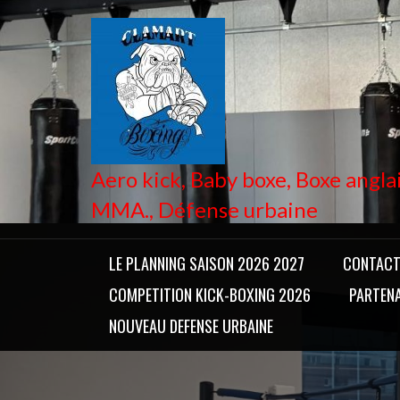
Skip
to
content
Aero kick, Baby boxe, Boxe anglai
MMA., Défense urbaine
LE PLANNING SAISON 2026 2027
CONTAC
COMPETITION KICK-BOXING 2026
PARTENA
NOUVEAU DEFENSE URBAINE