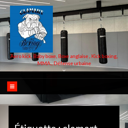
Skip
to
content
Aero kick, Baby boxe, Boxe anglaise , Kick boxing,
MMA., Défense urbaine